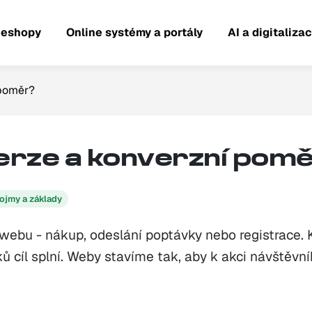
 eshopy
Online systémy a portály
AI a digitaliza
 poměr?
verze a konverzní pom
ojmy a základy
e webu - nákup, odeslání poptávky nebo registrace. 
ů cíl splní. Weby stavíme tak, aby k akci návštěvní