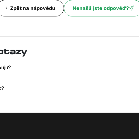
Zpět na nápovědu
Nenašli jste odpověď?
dotazy
buju?
b?