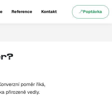
ce
Reference
Kontakt
Poptávka
ěr?
Konverzní poměr říká,
ka přirozeně vedly.